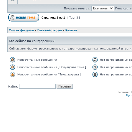
Показать темы за:
Поле сорти
Страница
1
из
1
[ Тем: 3 ]
Список форумов
»
Главный раздел
»
Религия
Кто сейчас на конференции
Сейчас этот форум просматривают: нет зарегистрированных пользователей и гости:
Непрочитанные сообщения
Нет непрочитанных с
Непрочитанные сообщения [ Популярная тема ]
Нет непрочитанных со
Непрочитанные сообщения [ Тема закрыта ]
Нет непрочитанных со
Найти:
Powered 
Рус