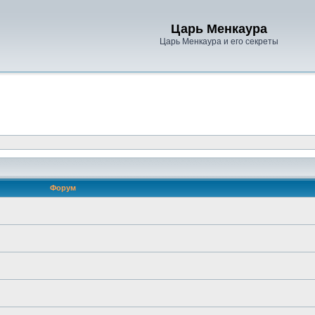
Царь Менкаура
Царь Менкаура и его секреты
Форум