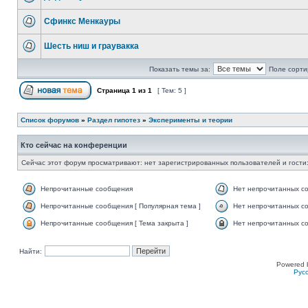
Сфинкс Менкауры
Шесть ниш и граувакка
Показать темы за:
Поле сорти
Страница
1
из
1
[ Тем: 5 ]
Список форумов
»
Раздел гипотез
»
Эксперименты и теории
Кто сейчас на конференции
Сейчас этот форум просматривают: нет зарегистрированных пользователей и гости:
Непрочитанные сообщения
Нет непрочитанных с
Непрочитанные сообщения [ Популярная тема ]
Нет непрочитанных со
Непрочитанные сообщения [ Тема закрыта ]
Нет непрочитанных со
Найти:
Powered 
Рус