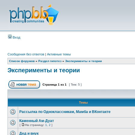
Вход
Сообщения без ответов
|
Активные темы
Список форумов
»
Раздел гипотез
»
Эксперименты и теории
Эксперименты и теории
Страница
1
из
1
[ Тем: 5 ]
Темы
Рассылка по Одноклассникам, Мамба и ВКонтакте
Каменный Ам-Дуат
[
На страницу:
1
,
2
]
Дед и внук